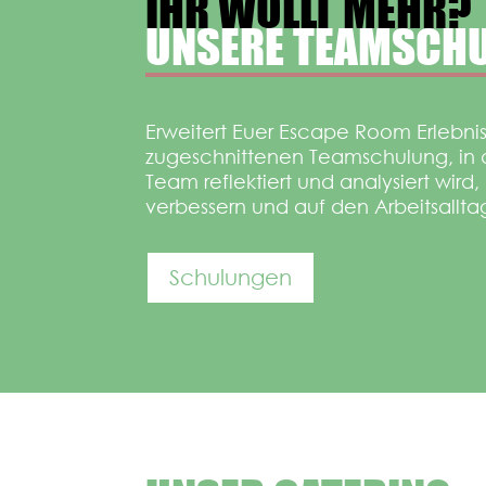
IHR WOLLT MEHR?
UNSERE TEAMSCH
Erweitert Euer Escape Room Erlebnis 
zugeschnittenen Teamschulung, in 
Team reflektiert und analysiert wir
verbessern und auf den Arbeitsallta
Schulungen