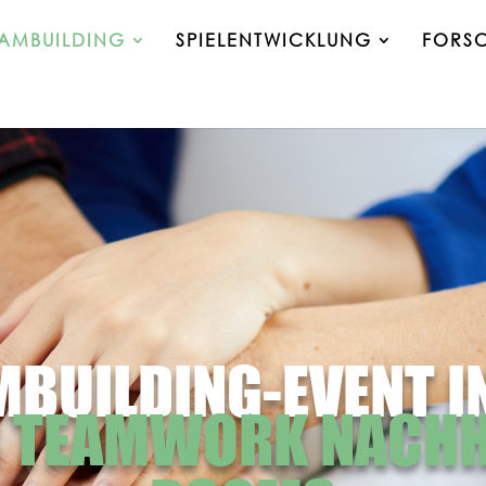
EAMBUILDING
SPIELENTWICKLUNG
FORS
MBUILDING-EVENT 
R TEAMWORK NACHHA