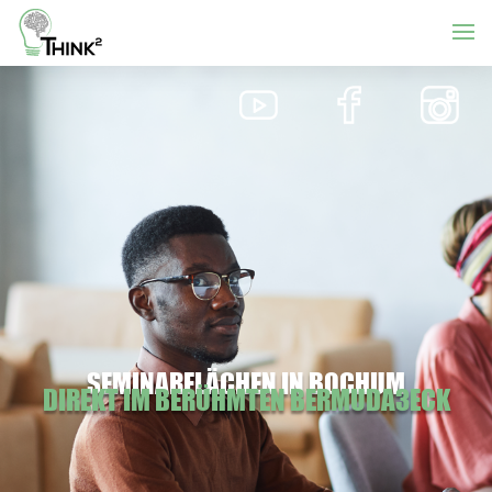
SEMINARFLÄCHEN IN BOCHUM
DIREKT IM BERÜHMTEN BERMUDA3ECK