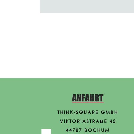
ANFAHRT
THINK-S
QUARE GMBH
VIKTORIASTRAẞE 45
44787 BOCHUM