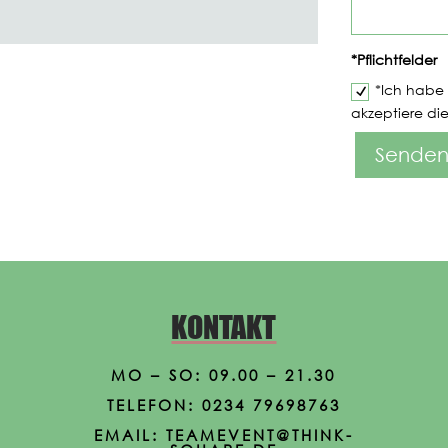
*Pflichtfelder
*Ich habe
akzeptiere di
Sende
KONTAKT
MO – SO: 09.00 – 21.30
TELEFON:
0234 79698763
EMAIL: TEAMEVENT
@THINK-