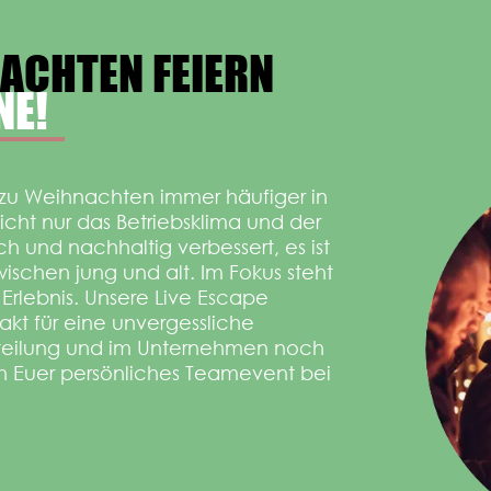
ACHTEN FEIERN
NE!
 zu Weihnachten immer häufiger in
cht nur das Betriebsklima und der
ch und nachhaltig verbessert, es ist
schen jung und alt. Im Fokus steht
 Erlebnis. Unsere Live Escape
kt für eine unvergessliche
Abteilung und im Unternehmen noch
h Euer persönliches Teamevent bei