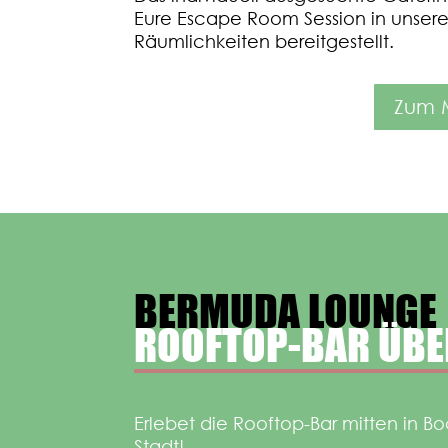
Eure Escape
Room Session in unser
Räumlichkeiten bereitgestellt.
Zum 
BERMUDA LOUNGE
ROOFTOP-BAR ÜB
Erlebet die Rooftop-Bar mitten in B
Stadt!